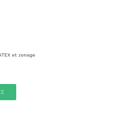
X
 ATEX et zonage
CE