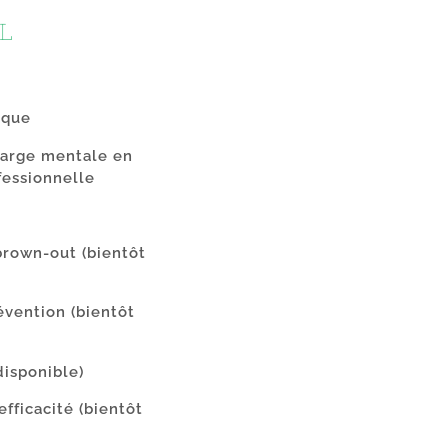
L
ique
charge mentale en
fessionnelle
 brown-out
(bientôt
évention
(bientôt
disponible)
efficacité
(bientôt