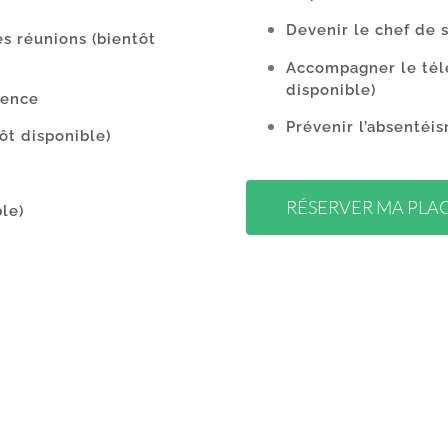
Devenir le chef de 
es réunions
(bientôt
Accompagner le télé
disponible)
rence
Prévenir l’absentéi
ôt disponible)
RÉSERVER MA PLA
ble)