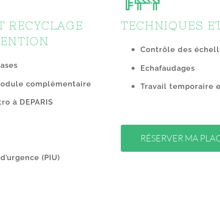
T RECYCLAGE
TECHNIQUES E
VENTION
Contrôle des échell
bases
Echafaudages
 module complémentaire
Travail temporaire 
ntro à DEPARIS
RÉSERVER MA PLA
 d’urgence (PIU)