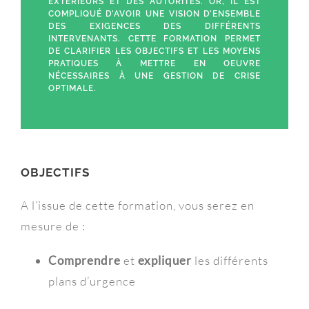
EXTÉRIEURS ET DES AUTORITÉS. OR, IL EST
COMPLIQUÉ D’AVOIR UNE VISION D’ENSEMBLE
DES EXIGENCES DES DIFFÉRENTS
INTERVENANTS. CETTE FORMATION PERMET
DE CLARIFIER LES OBJECTIFS ET LES MOYENS
PRATIQUES À METTRE EN OEUVRE
NÉCESSAIRES À UNE GESTION DE CRISE
OPTIMALE.
OBJECTIFS
A l’issue de cette formation, vous serez en
mesure de :
Comprendre
et
expliquer
les différents
plans d’urgence