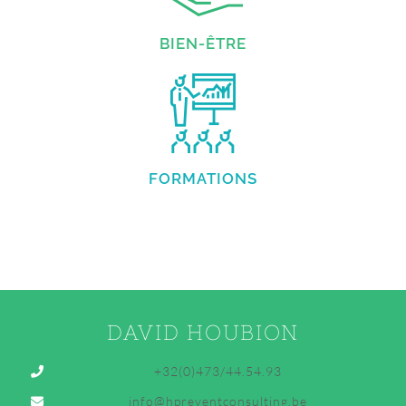
BIEN-ÊTRE
FORMATIONS
DAVID HOUBION
+32(0)473/44.54.93
info@hpreventconsulting.be