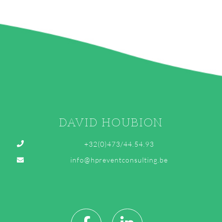
DAVID HOUBION
+32(0)473/44.54.93
info@hpreventconsulting.be