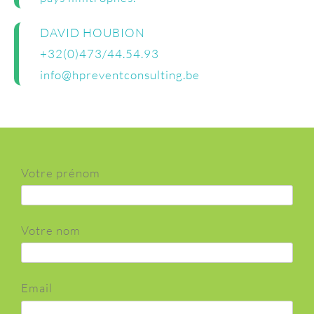
DAVID HOUBION
+32(0)473/44.54.93
info@hpreventconsulting.be
Votre prénom
Votre nom
Email