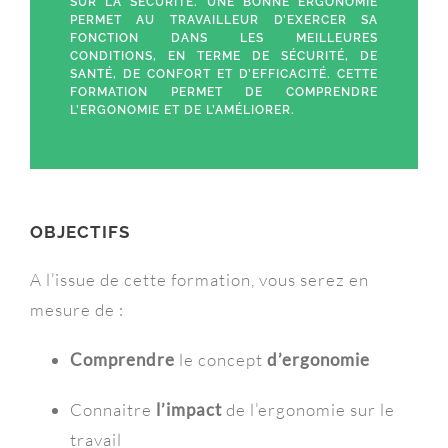
SUR LA SÉCURITÉ. UNE BONNE ERGONOMIE
PERMET AU TRAVAILLEUR D’EXERCER SA
FONCTION DANS LES MEILLEURES
CONDITIONS, EN TERME DE SÉCURITÉ, DE
SANTÉ, DE CONFORT ET D’EFFICACITÉ. CETTE
FORMATION PERMET DE COMPRENDRE
L’ERGONOMIE ET DE L’AMÉLIORER.
OBJECTIFS
A l’issue de cette formation, vous serez en
mesure de :
Comprendre
le concept
d’ergonomie
Connaitre
l’impact
de l’ergonomie sur le
travail