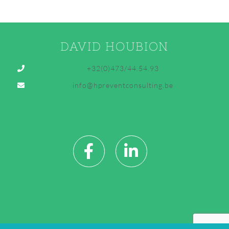
DAVID HOUBION
+32(0)473/44.54.93
info@hpreventconsulting.be