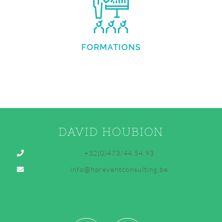
FORMATIONS
DAVID HOUBION
+32(0)473/44.54.93
info@hpreventconsulting.be