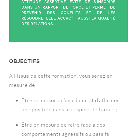
ATTITUDE ASSERTIVE ÉVITE DE S’INSCRIRE
DANS UN RAPPORT DE FORCE ET PERMET DE
PRÉVENIR DES CONFLITS ET DE LES
RÉSOUDRE. ELLE ACCROÎT AUSSI LA QUALITÉ
DES RELATIONS.
OBJECTIFS
A l’issue de cette formation, vous serez en
mesure de :
Être en mesure d’exprimer et d’affirmer
une position dans le respect de l’autre ;
Être en mesure de faire face à des
comportements agressifs ou passifs ;