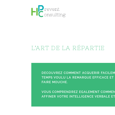
Passer
au
contenu
L’ART DE LA RÉPARTIE
DECOUVREZ COMMENT ACQUERIR FACILEME
TEMPS VOULU LA REMARQUE EFFICACE ET 
FAIRE MOUCHE.
VOUS COMPRENDREZ EGALEMENT COMMENT
AFFINER VOTRE INTELLIGENCE VERBALE ET