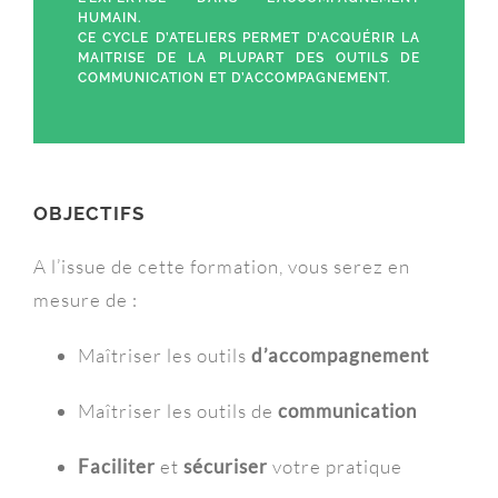
HUMAIN.
CE CYCLE D’ATELIERS PERMET D’ACQUÉRIR LA
MAITRISE DE LA PLUPART DES OUTILS DE
COMMUNICATION ET D’ACCOMPAGNEMENT.
OBJECTIFS
A l’issue de cette formation, vous serez en
mesure de :
Maîtriser les outils
d’accompagnement
Maîtriser les outils de
communication
Faciliter
et
sécuriser
votre pratique