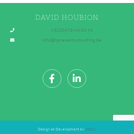
DAVID HOUBION
+32(0)473/44.54.93
info@hpreventconsulting.be
Design et Development by
JOOL