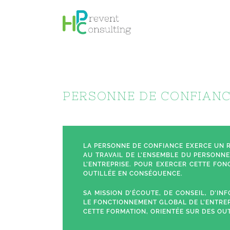
Passer
au
contenu
PERSONNE DE CONFIANC
LA PERSONNE DE CONFIANCE EXERCE UN RÔ
AU TRAVAIL DE L’ENSEMBLE DU PERSONNE
L’ENTREPRISE. POUR EXERCER CETTE FONC
OUTILLÉE EN CONSÉQUENCE.
SA MISSION D’ÉCOUTE, DE CONSEIL, D’IN
LE FONCTIONNEMENT GLOBAL DE L’ENTREP
CETTE FORMATION, ORIENTÉE SUR DES OUT