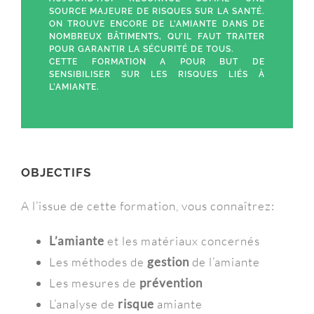
SOURCE MAJEURE DE RISQUES SUR LA SANTÉ.
ON TROUVE ENCORE DE L’AMIANTE DANS DE
NOMBREUX BÂTIMENTS, QU’IL FAUT TRAITER
POUR GARANTIR LA SÉCURITÉ DE TOUS.
CETTE FORMATION A POUR BUT DE
SENSIBILISER SUR LES RISQUES LIÉS À
L’AMIANTE.
OBJECTIFS
A l’issue de cette formation, vous connaîtrez:
L’amiante
et les matériaux concernés
Les méthodes de
gestion
de l’amiante
Les mesures de
prévention
L’analyse de
risque
amiante