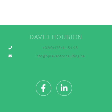
DAVID HOUBION
+32(0)473/44.54.93
info@hpreventconsulting.be