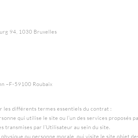
ourg 94, 1030 Bruxelles
mann –F-59100 Roubaix
r les différents termes essentiels du contrat :
onne qui utilise le site ou l’un des services proposés pa
s transmises par l’Utilisateur au sein du site.
 physique ou personne morale, qui visite le site objet d