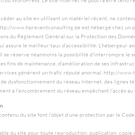
t et/ou WordPress. Le site Internet ne pourra être tenu
 accéder au site en utilisant un matériel récent, ne conte
ttp://www.hpreventconsulting.be est hébergé chez un pre
ons du Règlement Général sur la Protection des Donné
qui assure le meilleur taux d’accessibilité. L’hébergeur a
. Il se réserve néanmoins la possibilité d’interrompre l
es fins de maintenance, d’amélioration de ses infrastruc
 Services génèrent un trafic réputé anormal. http://www
 de dysfonctionnement du réseau Internet, des lignes t
mment à l’encombrement du réseau empêchant l’accès au 
on
contenu du site font l’objet d’une protection par le Code 
alable du site pour toute reproduction, publication, copie