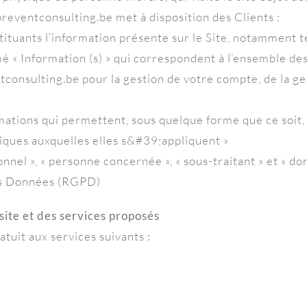
reventconsulting.be met à disposition des Clients :
tuants l’information présente sur le Site, notamment te
é « Information (s) » qui correspondent à l’ensemble de
nsulting.be pour la gestion de votre compte, de la gesti
rmations qui permettent, sous quelque forme que ce soit
iques auxquelles elles s&#39;appliquent »
el », « personne concernée », « sous-traitant » et « donn
es Données (RGPD)
 site et des services proposés
atuit aux services suivants :