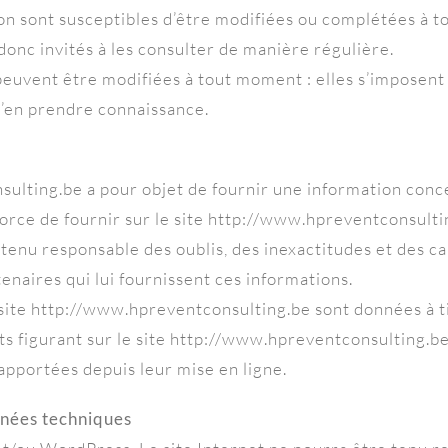
ion sont susceptibles d’être modifiées ou complétées à to
onc invités à les consulter de manière régulière.
euvent être modifiées à tout moment : elles s’imposent né
 d’en prendre connaissance.
ulting.be a pour objet de fournir une information conce
force de fournir sur le site http://www.hpreventconsulti
 tenu responsable des oublis, des inexactitudes et des ca
rtenaires qui lui fournissent ces informations.
site http://www.hpreventconsulting.be sont données à tit
ts figurant sur le site http://www.hpreventconsulting.be
apportées depuis leur mise en ligne.
onnées techniques