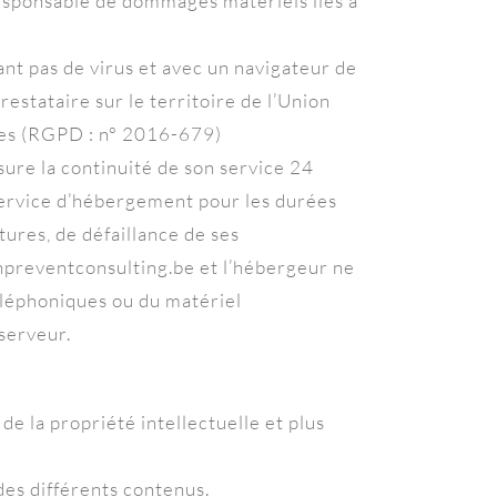
 responsable de dommages matériels liés à
nant pas de virus et avec un navigateur de
stataire sur le territoire de l’Union
es (RGPD : n° 2016-679)
ssure la continuité de son service 24
e service d’hébergement pour les durées
tures, de défaillance de ses
.hpreventconsulting.be et l’hébergeur ne
éléphoniques ou du matériel
serveur.
de la propriété intellectuelle et plus
 des différents contenus.